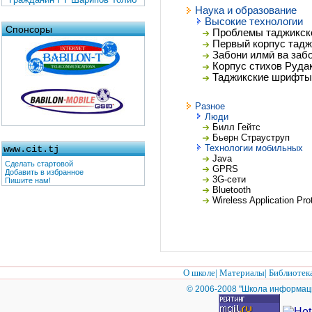
Наука и образование
Высокие технологии
Спонсоры
Проблемы таджикског
Первый корпус тадж
Забони илмӣ ва заб
Корпус стихов Руда
Таджикские шрифты
Разное
Люди
Билл Гейтс
Бьерн Страуструп
Технологии мобильных
www.cit.tj
Java
Сделать стартовой
GPRS
Добавить в избранное
3G-сети
Пишите нам!
Bluetooth
Wireless Application Pr
О школе
|
Материалы
|
Библиотек
© 2006-2008 "Школа информац