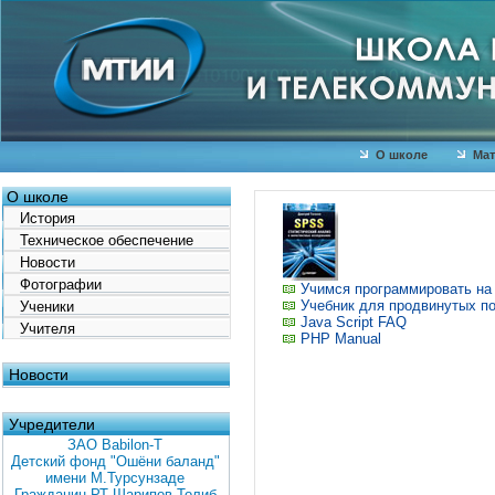
О школе
Мат
О школе
История
Техническое обеспечение
Новости
Фотографии
Учимся программировать на
Учебник для продвинутых по 
Ученики
Java Script FAQ
Учителя
PHP Manual
Новости
Учредители
ЗАО Babilon-T
Детский фонд "Ошёни баланд"
имени М.Турсунзаде
Гражданин РТ Шарипов Толиб