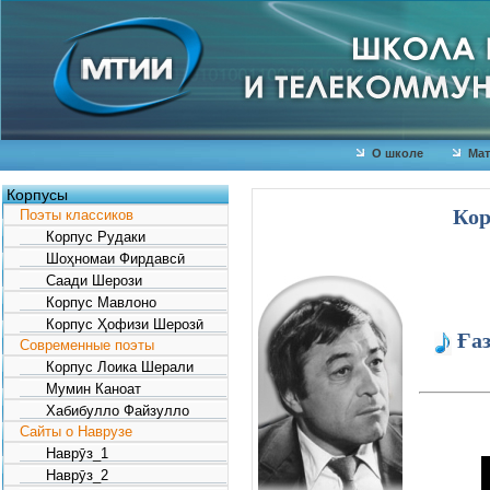
О школе
Мат
Корпусы
Кор
Поэты классиков
Корпус Рудаки
Шоҳномаи Фирдавсӣ
Саади Шерози
Корпус Мавлоно
Корпус Ҳофизи Шерозӣ
Ғаз
Современные поэты
Корпус Лоика Шерали
ГЂ
Мумин Каноат
Г¬
Хабибулло Файзулло
Г„
Сайты о Наврузе
Вё
Наврӯз_1
Наврӯз_2
ГЂ