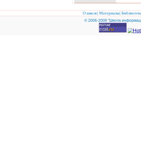
Гё
ГЋ
О школе
|
Материалы
|
Библиотек
Г¬
© 2006-2008 "Школа информац
Г
Г¬
Гџ
Г¬