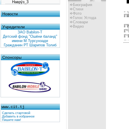
Наврӯз_3
ГЎ
Биография
Г
Стихи
Фото
Новости
ГІ
Голос Устода
Словари
ГЂ
Видео
Учредители
Г°
ЗАО Babilon-T
Г‘
Детский фонд "Ошёни баланд"
Вё
имени М.Турсунзаде
Гражданин РТ Шарипов Толиб
ГЋ
ГЇ
Спонсоры
Г’
Вё
Г
Г·
Г
ГІ
ҲГ
www.cit.tj
ГЈ
Г‹
Сделать стартовой
Добавить в избранное
Вё
Пишите нам!
Г’