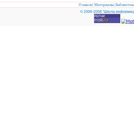
Г°
О школе
|
Материалы
|
Библиотек
ҲГ
© 2006-2008 "Школа информац
қГ
ҚГ
Г°
ҲГ
ГҐ
Г„
Г 
Г•
Г¤
Г
Г°
Гџ
ГІ
ГЊ
Г°
Г
Г®
Г¬