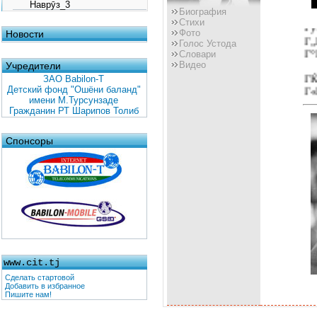
Наврӯз_3
Биография
Гѓ
Стихи
Гў
Фото
Новости
Г„
Голос Устода
Г°
Словари
Видео
Учредители
ГЌ
ЗАО Babilon-T
Г«
Детский фонд "Ошёни баланд"
имени М.Турсунзаде
Г
Гражданин РТ Шарипов Толиб
Г°
Г
Спонсоры
Г§
Г•
Г°
Г„
ГЎ
ГЊ
Г°
www.cit.tj
Гђ
Сделать стартовой
Г
Добавить в избранное
Г¤
Пишите нам!
Г‘