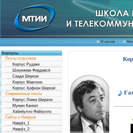
О школе
Мат
Корпусы
Кор
Поэты классиков
Корпус Рудаки
Шоҳномаи Фирдавсӣ
Саади Шерози
Корпус Мавлоно
Корпус Ҳофизи Шерозӣ
Ғаз
Современные поэты
Корпус Лоика Шерали
Мумин Каноат
Ғ
Хабибулло Файзулло
Г°
Сайты о Наврузе
Гџ
Наврӯз_1
Г°
Наврӯз_2