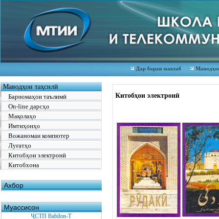
Дар бораи мактаб
Маводҳои
Маводҳои таҳсилӣ
Китобҳои электронӣ
Барномаҳои таълимӣ
On-line дарсҳо
Мақолаҳо
Имтиҳонҳо
Вожаномаи компютер
Луғатҳо
Китобҳои электронӣ
Китобхона
Ахбор
Муассисон
ҶСТП Babilon-T