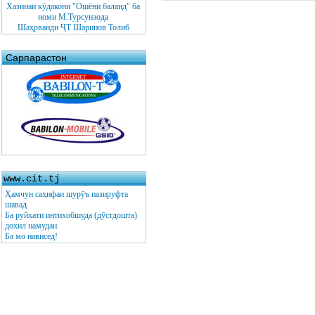
Хазинаи кӯдакони "Ошёни баланд" ба
номи М.Турсунзода
Шаҳрванди ҶТ Шарипов Толиб
Сарпарастон
www.cit.tj
Ҳамчун саҳифаи шурӯъ пазируфта
шавад
Ба руйхати интихобшуда (дӯстдошта)
дохил намудан
Ба мо нависед!