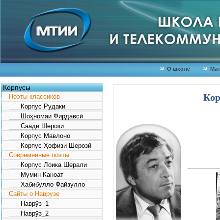
О школе
Мат
Корпусы
Кор
Поэты классиков
Корпус Рудаки
Шоҳномаи Фирдавсӣ
Саади Шерози
Корпус Мавлоно
Корпус Ҳофизи Шерозӣ
Современные поэты
Корпус Лоика Шерали
Мумин Каноат
Хабибулло Файзулло
Сайты о Наврузе
Наврӯз_1
Наврӯз_2