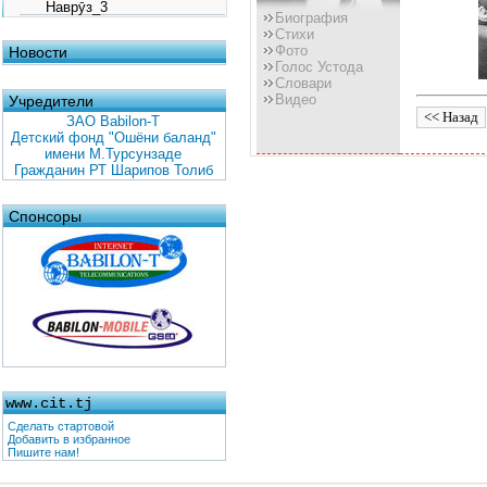
Наврӯз_3
Биография
Стихи
Фото
Новости
Голос Устода
Словари
Видео
Учредители
ЗАО Babilon-T
Детский фонд "Ошёни баланд"
имени М.Турсунзаде
Гражданин РТ Шарипов Толиб
Спонсоры
www.cit.tj
Сделать стартовой
Добавить в избранное
Пишите нам!