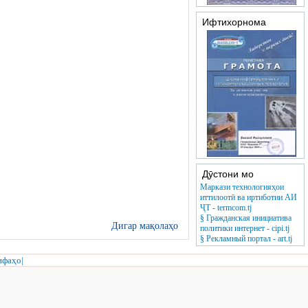
Ифтихорнома
Дӯстони мо
Маркази технологияҳои
иттилоотӣ ва иртиботии АИ
ҶТ - termcom.tj
§ Гражданская инициатива
Дигар мақолаҳо
политики интернет - cipi.tj
§ Рекламный портал - art.tj
ифаҳо
|