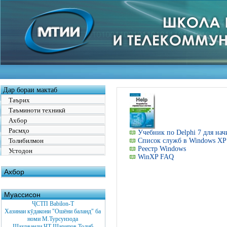
Дар бораи мактаб
Таърих
Таъминоти техникӣ
Ахбор
Расмҳо
Учебник по Delphi 7 для н
Толибилмон
Список служб в Windows XP
Реестр Windows
Устодон
WinXP FAQ
Ахбор
Муассисон
ҶСТП Babilon-T
Хазинаи кӯдакони "Ошёни баланд" ба
номи М.Турсунзода
Шаҳрванди ҶТ Шарипов Толиб