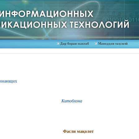
Дар бораи мактаб
Маводҳои таҳсилӣ
ачинающих
Китобхона
Фасли мақолот