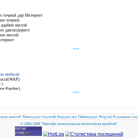
 тоҷикӣ дар Интернет
ни тоҷикӣ
 адабии миллӣ
ни давлатдорист
они миллӣ
нтернет
***
ои мобилӣ
otocol(WAP)
с.
)
мов Фирдавс
)
***
ораи мактаб
|
Маводҳои таҳсилӣ
|
Корҳои мо
|
Пайвандҳо
|
Форум
|
Роҳнамои саҳ
© 2006-2008 "Мактаби технологияҳои иттилоотӣ ва иртиботӣ"