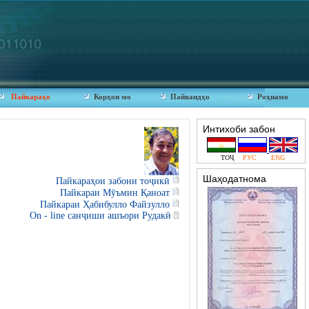
Пайкараҳо
Корҳои мо
Пайвандҳо
Роҳнамо
Интихоби забон
ТОҶ
РУС
ENG
Шаҳодатнома
Пайкараҳои забони тоҷикӣ
Пайкараи Мӯъмин Қаноат
Пайкараи Ҳабибулло Файзулло
On - line санҷиши ашъори Рудакӣ