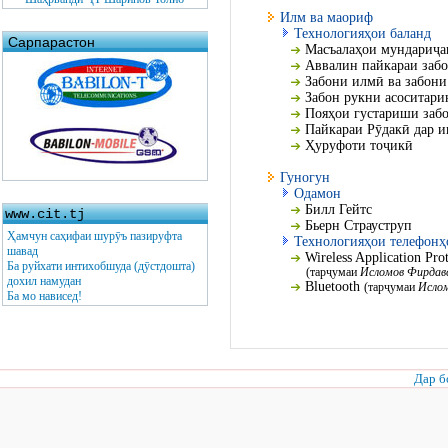
Илм ва маориф
Технологияҳои баланд
Сарпарастон
Масъалаҳои мундариҷаи
Аввалин пайкараи забо
Забони илмӣ ва забони
Забон рукни асоситари
Пояҳои густариши заб
Пайкараи Рӯдакӣ дар и
Ҳуруфоти тоҷикӣ
Гуногун
Одамон
Билл Гейтс
www.cit.tj
Бьерн Страуструп
Ҳамчун саҳифаи шурӯъ пазируфта
Технологияҳои телефонҳ
шавад
Wireless Application Pr
Ба руйхати интихобшуда (дӯстдошта)
(тарҷумаи
Исломов Фирдав
дохил намудан
Bluetooth
(тарҷумаи
Исло
Ба мо нависед!
Дар б