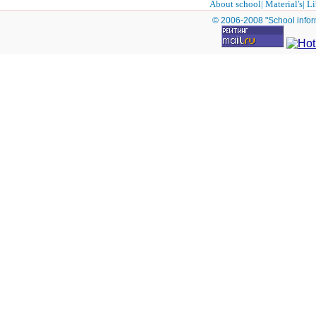
About school
|
Material's
|
Li
© 2006-2008 "School infor