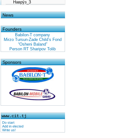
Наврӯз_3
News
Founders
Babilon-T company
Mirzo Tursun-Zade Child’s Fond
“Osheni Baland”
Person RT Sharipov Tolib
Sponsors
www.cit.tj
Do start
Add in elected
Write us!