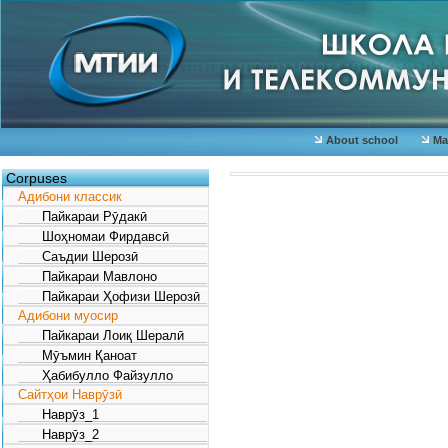
About school
Mat
Corpuses
Адибони классик
Пайкараи Рӯдакӣ
Шоҳномаи Фирдавсӣ
Саъдии Шерозӣ
Пайкараи Мавлоно
Пайкараи Ҳофизи Шерозӣ
Адибони муосир
Пайкараи Лоиқ Шералӣ
Мӯъмин Қаноат
Ҳабибулло Файзулло
Сайтҳои Наврӯзӣ
Наврӯз_1
Наврӯз_2