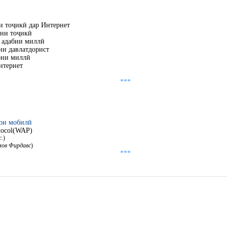
 тоҷикӣ дар Интернет
ни тоҷикӣ
 адабии миллӣ
ни давлатдорист
они миллӣ
нтернет
***
ои мобилӣ
otocol(WAP)
с.
)
мов Фирдавс
)
***