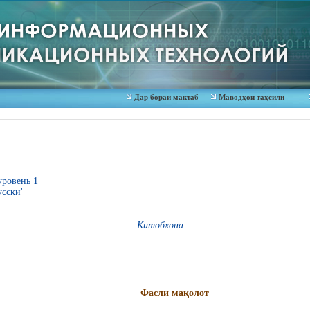
Дар бораи мактаб
Маводҳои таҳсилӣ
уровень 1
усски'
Китобхона
Фасли мақолот