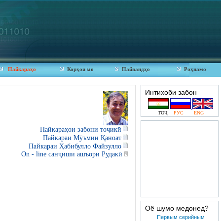
Пайкараҳо
Корҳои мо
Пайвандҳо
Роҳнамо
Интихоби забон
ТОҶ
РУС
ENG
Пайкараҳои забони тоҷикӣ
Пайкараи Мӯъмин Қаноат
Пайкараи Ҳабибулло Файзулло
On - line санҷиши ашъори Рудакӣ
Оё шумо медонед?
Первым серийным