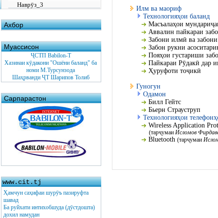
Наврӯз_3
Илм ва маориф
Технологияҳои баланд
Масъалаҳои мундариҷаи
Ахбор
Аввалин пайкараи забо
Забони илмӣ ва забони
Муассисон
Забон рукни асоситари
Пояҳои густариши заб
ҶСТП Babilon-T
Хазинаи кӯдакони "Ошёни баланд" ба
Пайкараи Рӯдакӣ дар и
номи М.Турсунзода
Ҳуруфоти тоҷикӣ
Шаҳрванди ҶТ Шарипов Толиб
Гуногун
Одамон
Сарпарастон
Билл Гейтс
Бьерн Страуструп
Технологияҳои телефонҳ
Wireless Application Pr
(тарҷумаи
Исломов Фирдав
Bluetooth
(тарҷумаи
Исло
www.cit.tj
Ҳамчун саҳифаи шурӯъ пазируфта
шавад
Ба руйхати интихобшуда (дӯстдошта)
дохил намудан