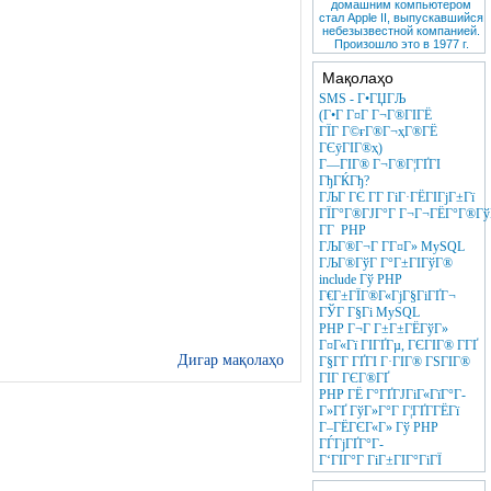
домашним компьютером
стал Apple II, выпускавшийся
небезызвестной компанией.
Произошло это в 1977 г.
Мақолаҳо
SMS - Г•ГЏГЉ
(Г•Г Г¤Г Г¬Г®ГІГЁ
ГЇГ Г©ғГ®Г¬ҳГ®ГЁ
ГЄӯГІГ®ҳ)
Г—ГІГ® Г¬Г®Г¦ГҐГІ
ГђГЌГђ?
ГЉГ ГЄ Г­Г ГіГ·ГЁГІГјГ±Гї
ГЇГ°Г®ГЈГ°Г Г¬Г¬ГЁГ°Г®ГўГ
Г­Г PHP
ГЉГ®Г¬Г Г­Г¤Г» MySQL
ГЉГ®ГўГ Г°Г±ГІГўГ®
include Гў PHP
Г€Г±ГЇГ®Г«ГјГ§ГіГҐГ¬
ГЎГ Г§Гі MySQL
PHP Г¬Г Г±Г±ГЁГўГ»
Г¤Г«Гї ГІГҐГµ, ГЄГІГ® Г­ГҐ
Дигар мақолаҳо
Г§Г­Г ГҐГІ Г·ГІГ® ГЅГІГ®
ГІГ ГЄГ®ГҐ
PHP ГЁ Г°ГҐГЈГіГ«ГїГ°Г­
Г»ГҐ ГўГ»Г°Г Г¦ГҐГ­ГЁГї
Г–ГЁГЄГ«Г» Гў PHP
ГЃГјГҐГ°Г­
Г‘ГІГ°Г ГіГ±ГІГ°ГіГЇ