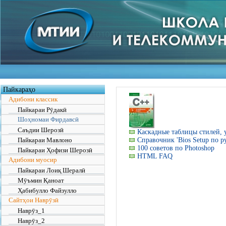
Пайкараҳо
Адибони классик
Пайкараи Рӯдакӣ
Шоҳномаи Фирдавсӣ
Саъдии Шерозӣ
Каскадные таблицы стилей, 
Пайкараи Мавлоно
Справочник 'Bios Setup по р
100 советов по Photoshop
Пайкараи Ҳофизи Шерозӣ
HTML FAQ
Адибони муосир
Пайкараи Лоиқ Шералӣ
Мӯъмин Қаноат
Ҳабибулло Файзулло
Сайтҳои Наврӯзӣ
Наврӯз_1
Наврӯз_2