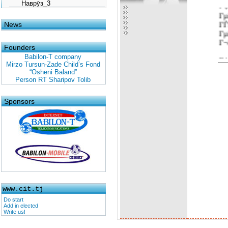
Наврӯз_3
Г‡
Гµ
ГЃ
News
Г
Г¬
Founders
Babilon-T company
Г‡
Mirzo Tursun-Zade Child’s Fond
Г 
“Osheni Baland”
Г„
Person RT Sharipov Tolib
ГЁ
Sponsors
Г‡
ГЈ
Г•
ҳГ
. . 
. .
www.cit.tj
Do start
Add in elected
Write us!