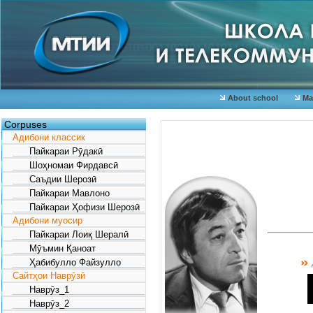
About school
Mat
Corpuses
Адибони классик
Пайкараи Рӯдакӣ
Шоҳномаи Фирдавсӣ
Саъдии Шерозӣ
Пайкараи Мавлоно
Пайкараи Ҳофизи Шерозӣ
Адибони муосир
Пайкараи Лоиқ Шералӣ
Г„
Мӯъмин Қаноат
Г¤
Ҳабибулло Файзулло
Г
Сайтҳои Наврӯзӣ
Г
Наврӯз_1
Г¬
Наврӯз_2