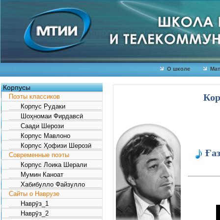
О школе
Мат
Корпусы
Кор
Поэты классиков
Корпус Рудаки
Шоҳномаи Фирдавсӣ
Саади Шерози
Корпус Мавлоно
Корпус Ҳофизи Шерозӣ
Ғаз
Современные поэты
Корпус Лоика Шерали
Мумин Каноат
ГЂ
Хабибулло Файзулло
Г¬
Сайты о Наврузе
Г„
Наврӯз_1
Вё
Наврӯз_2