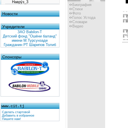
Наврӯз_3
ГЂ
Биография
Стихи
ГЎ
Фото
Новости
Г
Голос Устода
ГІ
Словари
Видео
Учредители
ГЂ
ЗАО Babilon-T
Г°
Детский фонд "Ошёни баланд"
Г‘
имени М.Турсунзаде
Гражданин РТ Шарипов Толиб
Вё
ГЋ
Спонсоры
ГЇ
Г’
Вё
Г
Г·
Г
ГІ
www.cit.tj
ҲГ
ГЈ
Сделать стартовой
Добавить в избранное
Г‹
Пишите нам!
Вё