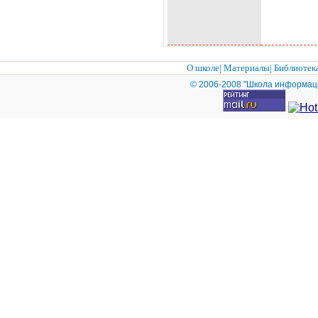
Г’
Гё
ГЋ
Г¬
О школе
|
Материалы
|
Библиотек
Г
© 2006-2008 "Школа информац
Г¬
Гџ
Г¬