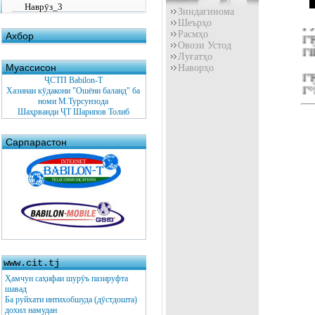
Наврӯз_3
ГЂ
Зиндагинома
Шеърҳо
ГЎ
Расмҳо
Ахбор
Г
Овози Устод
ГІ
Луғатҳо
Муассисон
Наворҳо
ГЂ
ҶСТП Babilon-T
Г°
Хазинаи кӯдакони "Ошёни баланд" ба
Г‘
номи М.Турсунзода
Шаҳрванди ҶТ Шарипов Толиб
Вё
ГЋ
Сарпарастон
ГЇ
Г’
Вё
Г
Г·
Г
ГІ
www.cit.tj
ҲГ
ГЈ
Ҳамчун саҳифаи шурӯъ пазируфта
шавад
Г‹
Ба руйхати интихобшуда (дӯстдошта)
Вё
дохил намудан