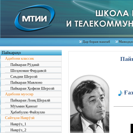
Дар бораи мактаб
Маводҳои
Пайкараҳо
Пай
Адибони классик
Пайкараи Рӯдакӣ
Шоҳномаи Фирдавсӣ
Саъдии Шерозӣ
Пайкараи Мавлоно
Пайкараи Ҳофизи Шерозӣ
Ғаз
Адибони муосир
Пайкараи Лоиқ Шералӣ
Мӯъмин Қаноат
ГЂ
Ҳабибулло Файзулло
Г¬
Сайтҳои Наврӯзӣ
Г„
Наврӯз_1
Вё
Наврӯз_2