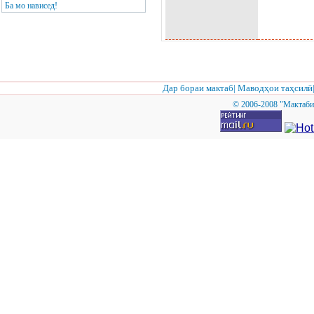
Ба мо нависед!
Г’
Гё
ГЋ
Г¬
Г
Дар бораи мактаб
|
Маводҳои таҳсилӣ
Г¬
Гџ
© 2006-2008 "Мактаби
Г¬