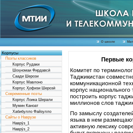
О школе
Мат
Корпусы
Первые ко
Поэты классиков
Корпус Рудаки
Комитет по терминолог
Шоҳномаи Фирдавсӣ
Таджикистан совместн
Саади Шерози
Корпус Мавлоно
коммуникационной тех
Корпус Ҳофизи Шерозӣ
корпус национального 
Современные поэты
построить корпус таджи
Корпус Лоика Шерали
миллионов слов таджик
Мумин Каноат
Хабибулло Файзулло
По замыслу создателей
Сайты о Наврузе
языка в нем размещаю
Наврӯз_1
активную лексику совр
Наврӯз_2
будут включены разли