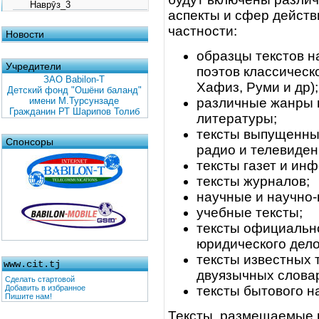
Наврӯз_3
аспекты и сфер действ
частности:
Новости
образцы текстов 
Учредители
поэтов классическ
ЗАО Babilon-T
Хафиз, Руми и др);
Детский фонд "Ошёни баланд"
имени М.Турсунзаде
различные жанры 
Гражданин РТ Шарипов Толиб
литературы;
тексты выпущенны
Спонсоры
радио и телевиден
тексты газет и и
тексты журналов;
научные и научно-
учебные тексты;
тексты официально
юридического дело
тексты известных 
www.cit.tj
двуязычных слова
Сделать стартовой
Добавить в избранное
тексты бытового н
Пишите нам!
Тексты, размещаемые в