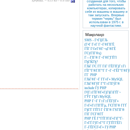
ҳаҷмаш: ~ 853 kb - 0.8 mb
созданная для того, чтобы
работать на нескольких
компьютерах, копировать
себя из машины в машину и
там запускать. Впервые
термин "червь" был
использован в 1975 г. в
научной фантастике.
Мақолаҳо
SMS - Г•ГЏГЉ
(Г•Г Г¤Г Г¬Г®ГІГЁ
ГЇГ Г©ғГ®Г¬ҳГ®ГЁ
ГЄӯГІГ®ҳ)
Г—ГІГ® Г¬Г®Г¦ГҐГІ
ГђГЌГђ?
ГЉГ ГЄ Г­Г ГіГ·ГЁГІГјГ±Гї
ГЇГ°Г®ГЈГ°Г Г¬Г¬ГЁГ°Г®ГўГ
Г­Г PHP
ГЉГ®Г¬Г Г­Г¤Г» MySQL
ГЉГ®ГўГ Г°Г±ГІГўГ®
include Гў PHP
Г€Г±ГЇГ®Г«ГјГ§ГіГҐГ¬
ГЎГ Г§Гі MySQL
PHP Г¬Г Г±Г±ГЁГўГ»
Г¤Г«Гї ГІГҐГµ, ГЄГІГ® Г­ГҐ
Г§Г­Г ГҐГІ Г·ГІГ® ГЅГІГ®
ГІГ ГЄГ®ГҐ
PHP ГЁ Г°ГҐГЈГіГ«ГїГ°Г­
Г»ГҐ ГўГ»Г°Г Г¦ГҐГ­ГЁГї
Г–ГЁГЄГ«Г» Гў PHP