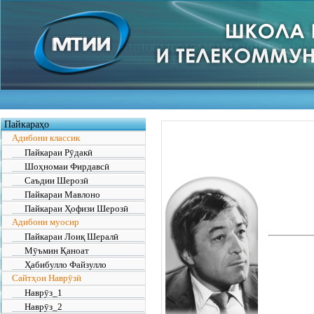
Пайкараҳо
Адибони классик
Пайкараи Рӯдакӣ
Шоҳномаи Фирдавсӣ
Саъдии Шерозӣ
Пайкараи Мавлоно
Пайкараи Ҳофизи Шерозӣ
Адибони муосир
Пайкараи Лоиқ Шералӣ
Мӯъмин Қаноат
Ҳабибулло Файзулло
Сайтҳои Наврӯзӣ
Наврӯз_1
Наврӯз_2