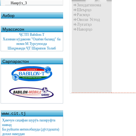
Наврӯз_3
Зиндагинома
Шеърҳо
Расмҳо
Ахбор
Овози Устод
Луғатҳо
Муассисон
Наворҳо
ҶСТП Babilon-T
Хазинаи кӯдакони "Ошёни баланд" ба
номи М.Турсунзода
Шаҳрванди ҶТ Шарипов Толиб
Сарпарастон
www.cit.tj
Ҳамчун саҳифаи шурӯъ пазируфта
шавад
Ба руйхати интихобшуда (дӯстдошта)
дохил намудан