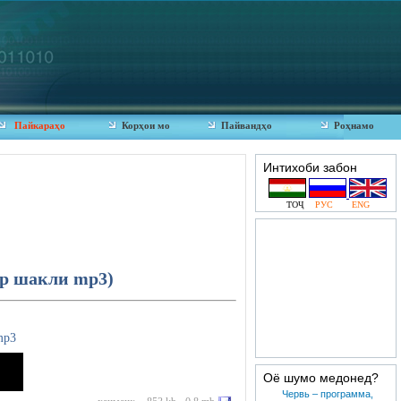
Пайкараҳо
Корҳои мо
Пайвандҳо
Роҳнамо
Интихоби забон
ТОҶ
РУС
ENG
ар шакли mp3)
mp3
Оё шумо медонед?
Червь – программа,