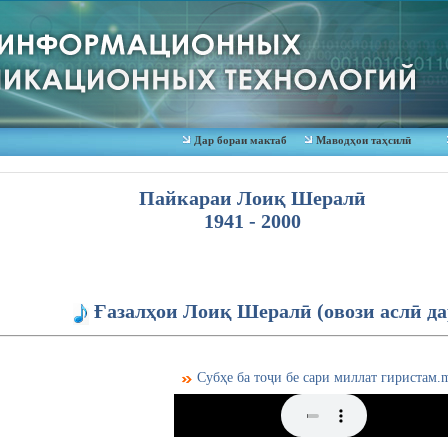
Дар бораи мактаб
Маводҳои таҳсилӣ
Пайкараи Лоиқ Шералӣ
1941 - 2000
Ғазалҳои Лоиқ Шералӣ (овози аслӣ д
Субҳе ба тоҷи бе сари миллат гиристам.