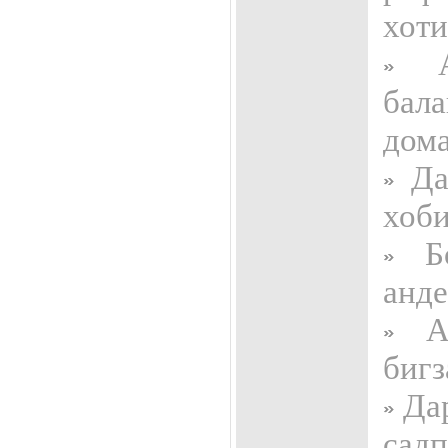
хот
Ав
бал
дом
Дар
хоби
Бо
анд
Аз
бигз
Дар
садп