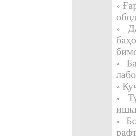
Ғар
обод
Да
баҳо
бим
Ба
лабо
Куҷ
Ту
ишк
Бо
раф