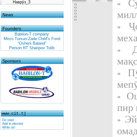
Су
Наврӯз_3
милл
News
Ҷо
Founders
Babilon-T company
мех
Mirzo Tursun-Zade Child’s Fond
“Osheni Baland”
Да
Person RT Sharipov Tolib
мақс
Sponsors
Пӯ
меп
Ош
пир
www.cit.tj
Эй 
Do start
Add in elected
омад
Write us!