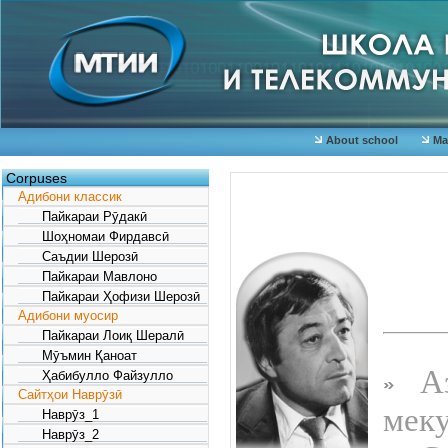
About school
Mat
Corpuses
Адибони классик
Пайкараи Рӯдакӣ
Шоҳномаи Фирдавсӣ
Саъдии Шерозӣ
Пайкараи Мавлоно
Пайкараи Ҳофизи Шерозӣ
Адибони муосир
Пайкараи Лоиқ Шералӣ
Мӯъмин Қаноат
Аз
Ҳабибулло Файзулло
Сайтҳои Наврӯзӣ
мек
Наврӯз_1
Наврӯз_2