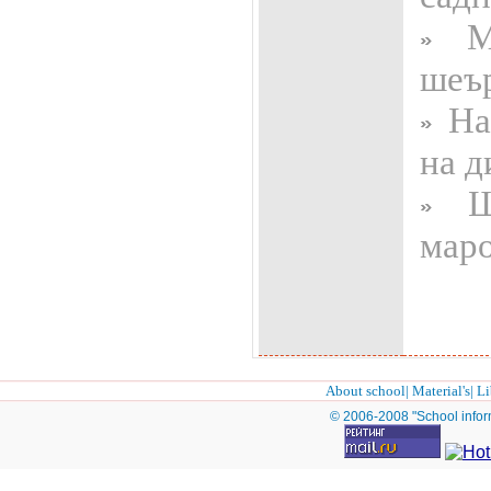
Мо
шеър
На 
на д
Шу
маро
About school
|
Material's
|
Li
© 2006-2008 "School infor